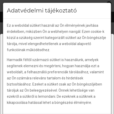
0
EHGUMIKESZTYU
.HU
lose
Adatvédelmi tájékoztató
nu
Ez a weboldal sütiket használ az Ön élményének javítása
érdekében, miközben Ön a webhelyen navigál. Ezen cookie-k
Decemberi kiszállítási
közül a szükség szerint kategorizált sütiket az Ön böngészője
Csomagautomata hibák!
tárolja, mivel elengedhetetlenek a weboldal alapvető
rend
Kedves Vásárlóink és Partnereink!
funkcióinak működéséhez.
Harmadik féltől származó sütiket is használunk, amelyek
segítenek elemezni és megérteni, hogyan használja ezt a
Decemberi kiszállítási rend 2022
A sorozatos csomagautomata hibák miatt a
weboldalt, a felhasználói preferenciák tárolásához, valamint
továbbiakban nem tudjuk
az Ön számára releváns tartalom és hirdetések
biztosításához. Ezeket a sütiket csak az Ön böngészőjében
Kedves Vásárlóink és Partnereink!
vállalni a felelősséget a rendeléseik
tároljuk az Ön beleegyezésével. Önnek lehetősége van
kézbesítésével kapcsolatban.
ezekről a sütikről is lemondani. De ezeknek a sütiknek a
kikapcsolása hatással lehet a böngészési élményére.
Javasoljuk kizárólag a
másnapi házhoszállítást
Webáruházunk az ünnepek alatt is zavartalanul üzemel.
válasszák a rendeléseikhez!