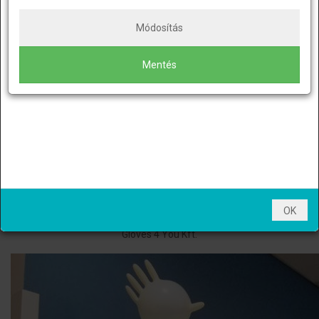
Szállítói partnerünk,
a GLS Hungary munkarendje az alábbiak
szerint alakul:
Módosítás
További szép napot, jó vásárlást!
2022. december 23. (péntek) – utolsó munkanap karácsony előtt,
Mentés
2022. december 27. (kedd) – az első munkanap karácsony után,
2022. december 30. (péntek) – a GLS-nél az év utolsó
munkanapja.
2023. január 2. (hétfő) – az év első munkanapja.
Kellemes karácsonyi ünnepeket kívánunk!
OK
Gloves 4 You Kft.