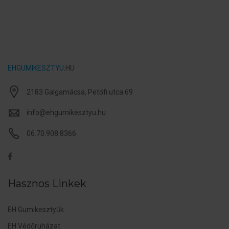
EHGUMIKESZTYU
.HU
2183 Galgamácsa, Petőfi utca 69
info@ehgumikesztyu.hu
06.70.908.8366
Hasznos Linkek
EH Gumikesztyűk
EH Védőruházat