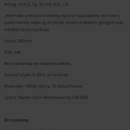
Anyag: nitril (5,7gr, 4,5 mil) AQL: 1,5.
Jellemzők: prémium minőség, egyszer használatos, nem steril,
púdermentes, teljes ujj-és tenyér részen érdesített, göngyölt szár,
mindkét kézen hordható.
Hossz: 290mm
Szín: kék.
Nem tartalmaz természetes latexet.
Száraz helyen, 5-30ᴼC-on tartandó.
Kiszerelés: 100db/doboz, 10 doboz/karton.
Gyártó: Maxter Glove Manufacturing SDN BHD
EU szabvány: