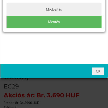
Módosítás
További szép napot, jó vásárlást!
Mentés
Nitril Hosszúszárú (290mm)
Gumikesztyű (Maxter -
OK
100db)
EC29
Akciós ár: Br. 3.690 HUF
Eredeti ár:
Br. 3990 HUF
Elérhető