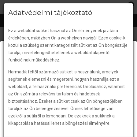
0
EHGUMIKESZTYU
.HU
lose
Adatvédelmi tájékoztató
nu
Ez a weboldal sütiket használ az Ön élményének javítása
érdekében, miközben Ön a webhelyen navigál. Ezen cookie-k
közül a szükség szerint kategorizált sütiket az Ön böngészője
Csomagautomata hibák!
tárolja, mivel elengedhetetlenek a weboldal alapvető
Kedves Vásárlóink és Partnereink!
funkcióinak működéséhez.
Harmadik féltől származó sütiket is használunk, amelyek
segítenek elemezni és megérteni, hogyan használja ezt a
A sorozatos csomagautomata hibák miatt a
weboldalt, a felhasználói preferenciák tárolásához, valamint
továbbiakban nem tudjuk
az Ön számára releváns tartalom és hirdetések
biztosításához. Ezeket a sütiket csak az Ön böngészőjében
vállalni a felelősséget a rendeléseik
tároljuk az Ön beleegyezésével. Önnek lehetősége van
kézbesítésével kapcsolatban.
ezekről a sütikről is lemondani. De ezeknek a sütiknek a
kikapcsolása hatással lehet a böngészési élményére.
Javasoljuk kizárólag a
másnapi házhoszállítást
válasszák a rendeléseikhez!